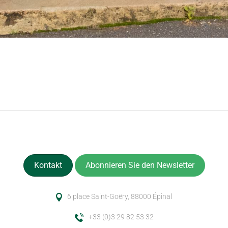
Cycliste sur route lors d’un événement vélo. © JF Hamard
Kontakt
Abonnieren Sie den Newsletter
6 place Saint-Goëry, 88000 Épinal
+33 (0)3 29 82 53 32