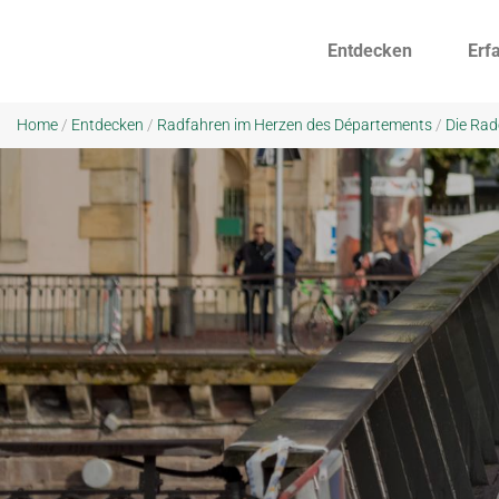
Entdecken
Erf
Home
/
Entdecken
/
Radfahren im Herzen des Départements
/
Die Rad