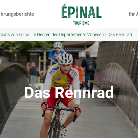
ahrungsberichte
Ihr 
clubs von Épinal im Herzen des Départements Vogesen
/
Das Rennrad
Das Rennrad