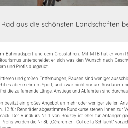
Rad aus die schönsten Landschaften be
em Bahnradsport und dem Crossfahren. Mit MTB hat er vom R
dtourismus unterscheidet er sich was den Wunsch nach Geschw
ern und Profis ausgeübt.
ittleren und großen Entfernungen, Pausen sind weniger ausschla
geht es aber mehr um Sport, und zwar nicht nur um Ausdauer un
r frei die zu fahrende Länge, Anstiege und Abfahrten sind durch
 besitzt ein großes Angebot an mehr oder weniger steilen Ans
. 12 für Rennräder abgestimmte Rundkurse stehen Ihnen zur Verf
ack. Der Rundkurs Nr 1 von Bouzey ist eher für Anfänger gee
 Profis werden die Nr 8b „Gérardmer - Col de la Schlucht“ vorzi