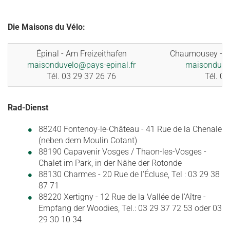
Die Maisons du Vélo:
Épinal - Am Freizeithafen
Chaumousey - 2
maisonduvelo@pays-epinal.fr
maisonduvel
Tél. 03 29 37 26 76
Tél. 0
Rad-Dienst
88240 Fontenoy-le-Château - 41 Rue de la Chenale
(neben dem Moulin Cotant)
88190 Capavenir Vosges / Thaon-les-Vosges -
Chalet im Park, in der Nähe der Rotonde
88130 Charmes - 20 Rue de l'Écluse, Tel : 03 29 38
87 71
88220 Xertigny - 12 Rue de la Vallée de l'Aître -
Empfang der Woodies, Tel.: 03 29 37 72 53 oder 03
29 30 10 34