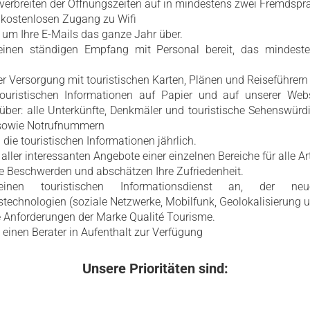
verbreiten der Öffnungszeiten auf in mindestens zwei Fremdspr
n kostenlosen Zugang zu Wifi
 um Ihre E-Mails das ganze Jahr über.
 einen ständigen Empfang mit Personal bereit, das mindes
er Versorgung mit touristischen Karten, Plänen und Reiseführern
touristischen Informationen auf Papier und auf unserer Web
ber: alle Unterkünfte, Denkmäler und touristische Sehenswürdi
 sowie Notrufnummern
 die touristischen Informationen jährlich.
 aller interessanten Angebote einer einzelnen Bereiche für alle 
re Beschwerden und abschätzen Ihre Zufriedenheit.
inen touristischen Informationsdienst an, der ne
chnologien (soziale Netzwerke, Mobilfunk, Geolokalisierung usw
e Anforderungen der Marke Qualité Tourisme.
n einen Berater in Aufenthalt zur Verfügung
Unsere Prioritäten sind: