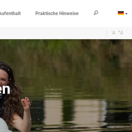
Aufenthalt
Praktische Hinweise
-
+
A
A
en