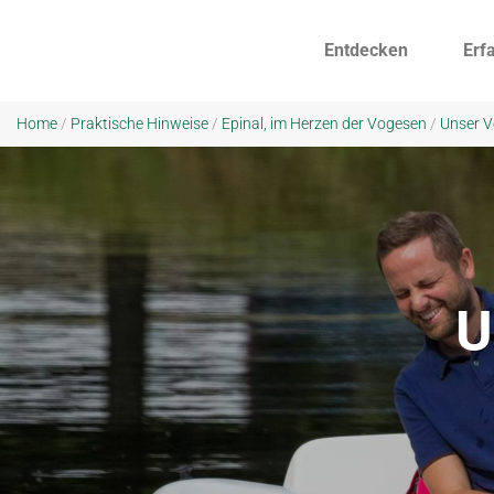
Entdecken
Erf
Home
/
Praktische Hinweise
/
Epinal, im Herzen der Vogesen
/
Unser V
U