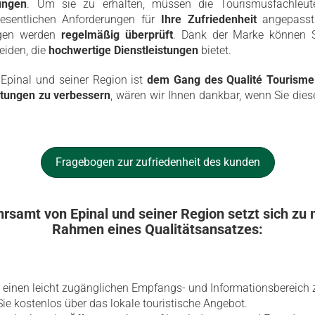
tungen
. Um sie zu erhalten, müssen die Tourismusfachleute
esentlichen Anforderungen für
Ihre Zufriedenheit
angepasst 
ungen werden
regelmäßig überprüft
. Dank der Marke können 
heiden, die
hochwertige Dienstleistungen
bietet.
Epinal und seiner Region ist
dem Gang des Qualité Tourisme 
stungen zu verbessern
, wären wir Ihnen dankbar, wenn Sie die
Fragebogen zur zufriedenheit des kunden
samt von Epinal und seiner Region setzt sich zu
Rahmen eines Qualitätsansatzes:
n einen leicht zugänglichen Empfangs- und Informationsbereich 
Sie kostenlos über das lokale touristische Angebot.