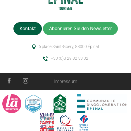
Kontakt
Abonnieren Sie den Newsletter
6 place Saint-Goëry, 88000 Épinal
+33 (0)3 29 82 53 32
Impressum