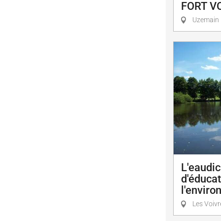
FORT V
Uzemain
L'eaudic
d'éducat
l'envir
Les Voivr