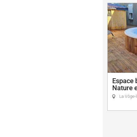
Espace b
Nature e
La Vôge-l