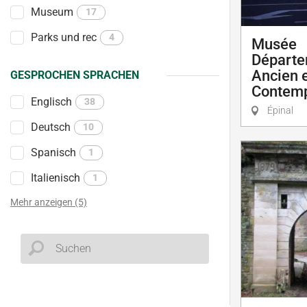
Museum
17
Parks und rec
4
Musée
Départe
Ancien 
GESPROCHEN SPRACHEN
Contemp
Englisch
38
Épinal
Deutsch
10
Spanisch
1
Italienisch
1
Mehr anzeigen (5)