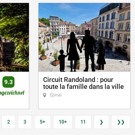
Circuit Randoland : pour
9.3
toute la famille dans la ville
gezeichnet
Épinal
2
3
5+
10+
11
❯
❯❯