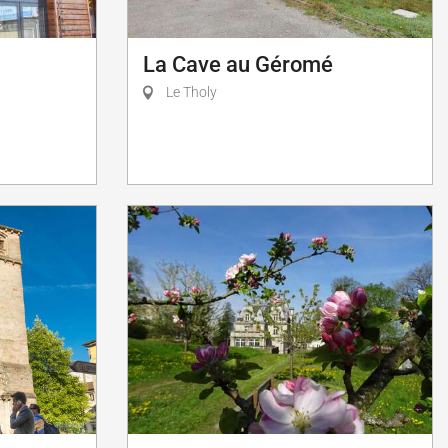
La Cave au Géromé
Le Tholy