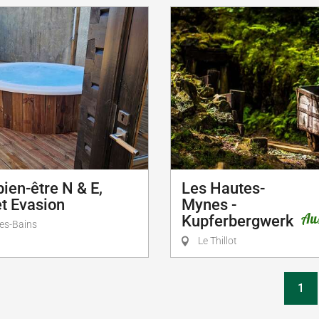
ien-être N & E,
Les Hautes-
t Evasion
Mynes -
Aus
Kupferbergwerk
es-Bains
Le Thillot
1