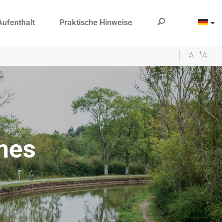
Aufenthalt
Praktische Hinweise
-
+
A
A
mes