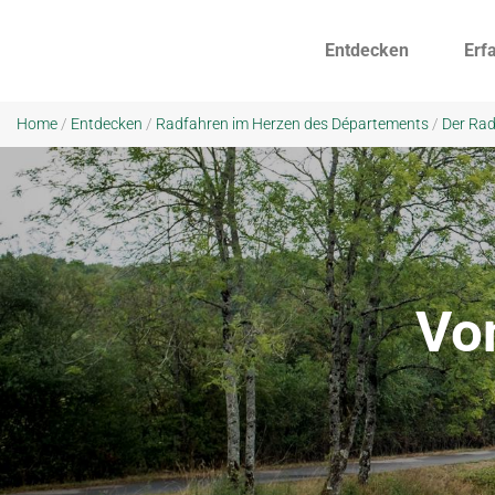
Entdecken
Erf
Home
/
Entdecken
/
Radfahren im Herzen des Départements
/
Der Ra
Vo