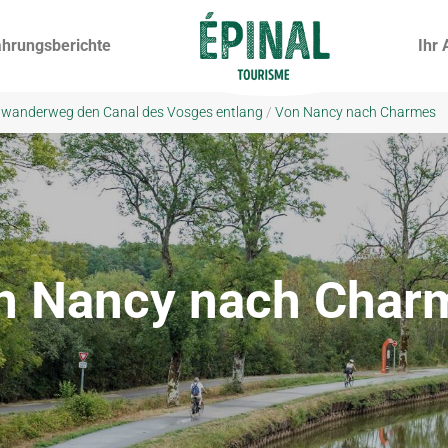
ahrungsberichte
Ihr 
dwanderweg den Canal des Vosges entlang
/
Von Nancy nach Charmes
n Nancy nach Char