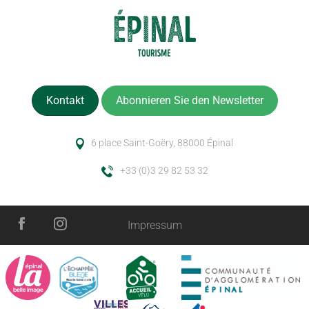
Kontakt
Abonnieren Sie den Newsletter
6 place Saint-Goëry, 88000 Épinal
+33 (0)3 29 82 53 32
Impressum