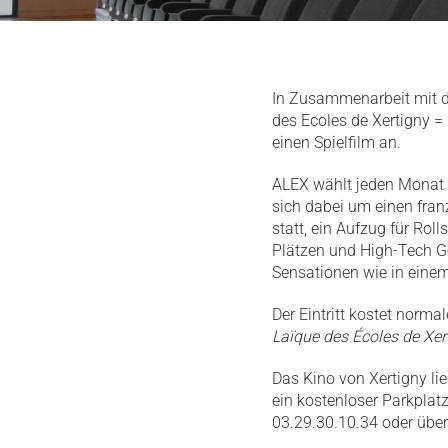
Activité
en amoureux
en famille
seul
entre amis
In Zusammenarbeit mit d
des Ecoles de Xertigny = 
einen Spielfilm an.
ALEX wählt jeden Monat 
sich dabei um einen fran
statt, ein Aufzug für Rol
Plätzen und High-Tech G
Sensationen wie in einem
Der Eintritt kostet norma
Laïque des Écoles de Xer
Das Kino von Xertigny li
ein kostenloser Parkpla
03.29.30.10.34 oder über