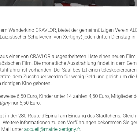
em Wanderkino CRAVLOR, bietet der gemeinnützigen Verein ALE
Laizistischer Schulverein von Xertigny) jeden dritten Dienstag i
aus einer von CRAVLOR ausgearbeiteten Liste einen neuen Film 
zösischen Film. Die monatliche Ausstrahlung findet in dem Gem
lstuhlfahrer ist vorhanden. Der Saal besitzt einen teleskopierba
eräte, dem Zuschauer werden für wenig Geld und gleich um die E
 richtigen Kino geboten.
lerweise 6,50 Euro, Kinder unter 14 zahlen 4,50 Euro, Mitglieder 
tigny
nur 5,50 Euro.
egt in der 280 Route d'Épinal am Eingang des Städtchens. Gleich
tz. Weitere Informationen zu den Vorführungen bekommen Sie g
 Mail unter
accueil@mairie-xertigny.fr
.