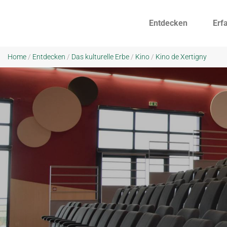
Entdecken
Erf
Home
/
Entdecken
/
Das kulturelle Erbe
/
Kino
/
Kino de Xertigny