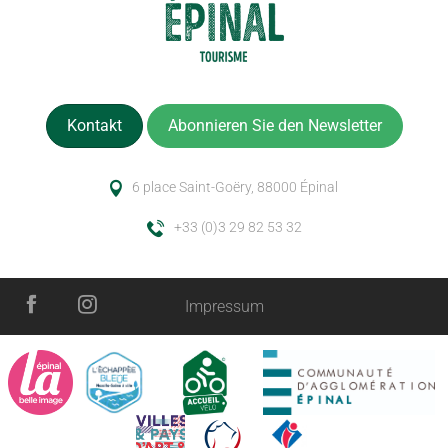
Kontakt
Abonnieren Sie den Newsletter
6 place Saint-Goëry, 88000 Épinal
+33 (0)3 29 82 53 32
Impressum