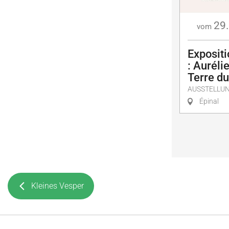
29.
vom
Exposit
: Auréli
Terre d
AUSSTELLU
Épinal
Kleines Vesper