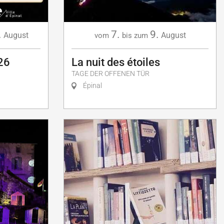
.
7.
9.
August
August
vom
bis zum
26
La nuit des étoiles
TAGE DER OFFENEN TÜR
Épinal