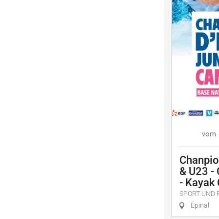
vom
Chanpio
& U23 -
- Kayak
SPORT UND 
Épinal