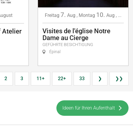
7.
10.
ugust
Freitag
Aug
,
Montag
Aug
,
...
Visites de l'église Notre
 Atelier
Dame au Cierge
GEFÜHRTE BESICHTIGUNG
Épinal
2
3
11+
22+
33
❯
❯❯
Ideen für Ihren Aufenthalt