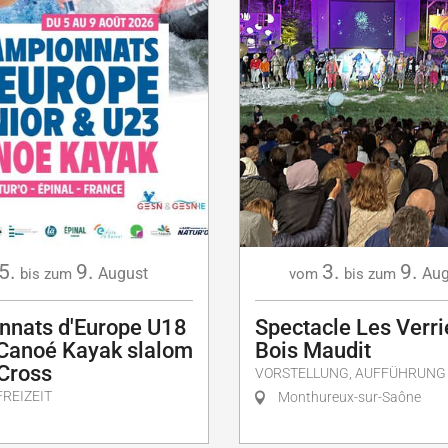
5.
9.
3.
9.
August
Aug
bis zum
vom
bis zum
nnats d'Europe U18
Spectacle Les Verri
 Canoé Kayak slalom
Bois Maudit
 Cross
VORSTELLUNG, AUFFÜHRUNG
FREIZEIT
Monthureux-sur-Saône