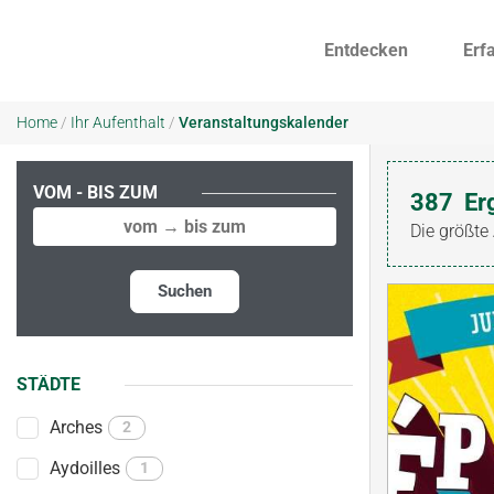
Entdecken
Erf
Home
/
Ihr Aufenthalt
/
Veranstaltungskalender
VOM - BIS ZUM
387
Er
Die größte
Suchen
STÄDTE
Arches
2
Aydoilles
1