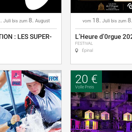
.
8.
18.
8
Juli
August
Juli
bis zum
vom
bis zum
ION : LES SUPER-
L’Heure d’0rgue 20
FESTIVAL
Épinal
20 €
Volle Preis