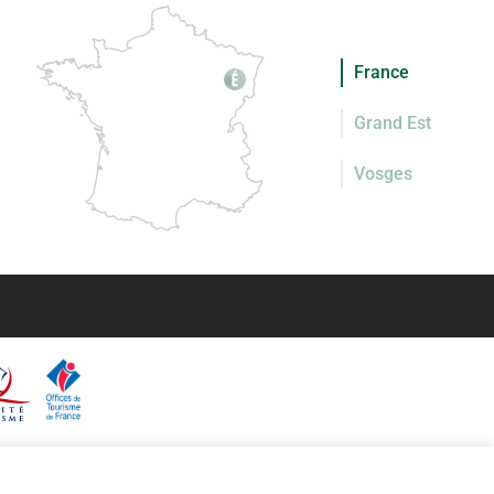
France
Grand Est
Vosges