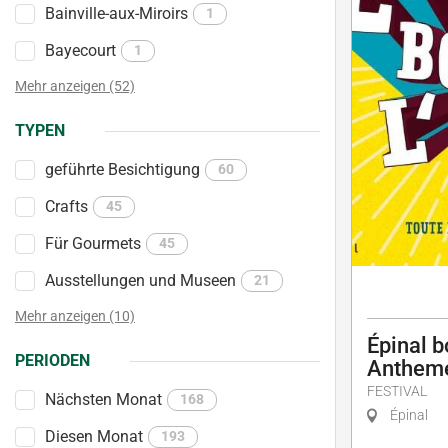
Bainville-aux-Miroirs
1
Bayecourt
1
Mehr anzeigen (52)
TYPEN
geführte Besichtigung
60
Crafts
45
Für Gourmets
45
Ausstellungen und Museen
21
Mehr anzeigen (10)
Épinal b
PERIODEN
Antheme
FESTIVAL
Nächsten Monat
168
Épinal
Diesen Monat
193