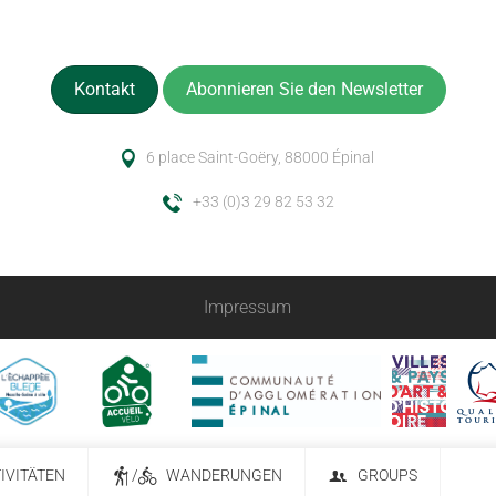
Kontakt
Abonnieren Sie den Newsletter
6 place Saint-Goëry, 88000 Épinal
+33 (0)3 29 82 53 32
Impressum
IVITÄTEN
/
WANDERUNGEN
GROUPS