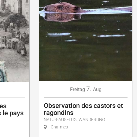
7.
Freitag
Aug
Observation des castors et
les
ragondins
 le pays
NATUR-AUSFLUG, WANDERUNG
Charmes