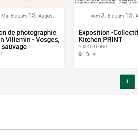
15.
3.
15.
Mai
August
A
bis zum
vom
bis zum
ion de photographie
Exposition -Collectif
en Villemin - Vosges,
Kitchen PRINT
u sauvage
AUSSTELLUNG
NG
Épinal
1