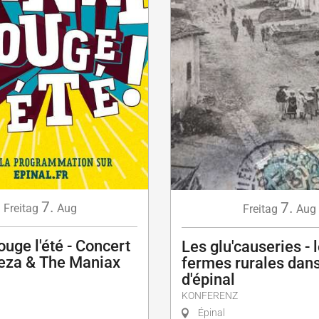
7.
7.
Freitag
Aug
Freitag
Aug
ouge l'été - Concert
Les glu'causeries - 
za & The Maniax
fermes rurales dans
d'épinal
KONFERENZ
Épinal