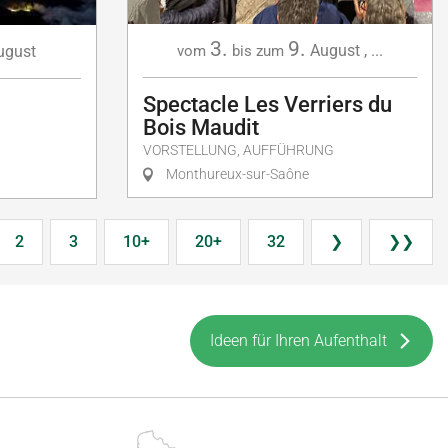
3.
9.
August
,
...
ugust
vom
bis zum
Spectacle Les Verriers du
Bois Maudit
VORSTELLUNG, AUFFÜHRUNG
Monthureux-sur-Saône
2
3
10+
20+
32
❯
❯❯
Ideen für Ihren Aufenthalt