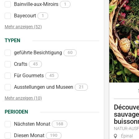
Bainville-aux-Miroirs
1
Bayecourt
1
Mehr anzeigen (52)
TYPEN
geführte Besichtigung
60
Crafts
45
Für Gourmets
45
Ausstellungen und Museen
21
Mehr anzeigen (10)
Découve
PERIODEN
sauvage
buisson
Nächsten Monat
168
NATUR-AUS
Diesen Monat
190
Épinal