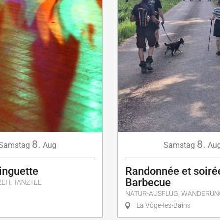
8.
8.
Samstag
Aug
Samstag
Au
inguette
Randonnée et soiré
Barbecue
EIT, TANZTEE
NATUR-AUSFLUG, WANDERUN
La Vôge-les-Bains