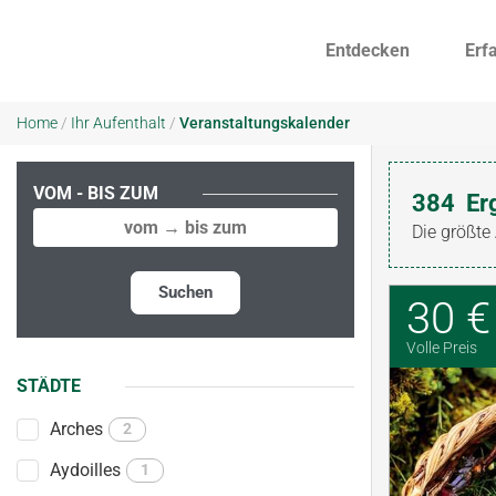
Entdecken
Erf
Home
/
Ihr Aufenthalt
/
Veranstaltungskalender
VOM - BIS ZUM
384
Er
Die größte
Suchen
30 €
Volle Preis
STÄDTE
Arches
2
Aydoilles
1