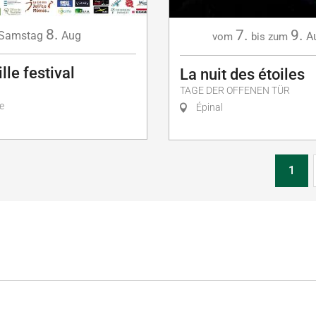
8.
7.
9.
Samstag
Aug
A
vom
bis zum
le festival
La nuit des étoiles
TAGE DER OFFENEN TÜR
e
Épinal
1