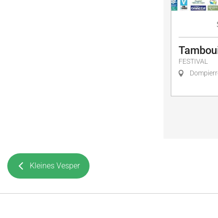
Tambouil
FESTIVAL
Dompierr
Kleines Vesper