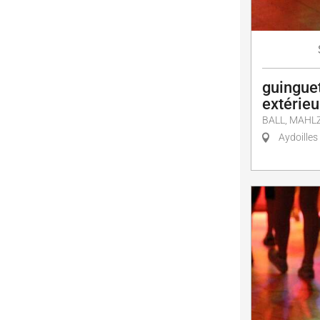
guinguet
extérieu
BALL, MAHLZ
Aydoilles