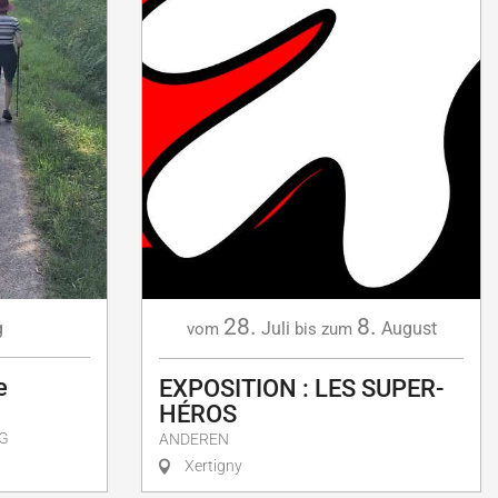
28.
8.
g
Juli
August
vom
bis zum
e
EXPOSITION : LES SUPER-
HÉROS
G
ANDEREN
Xertigny