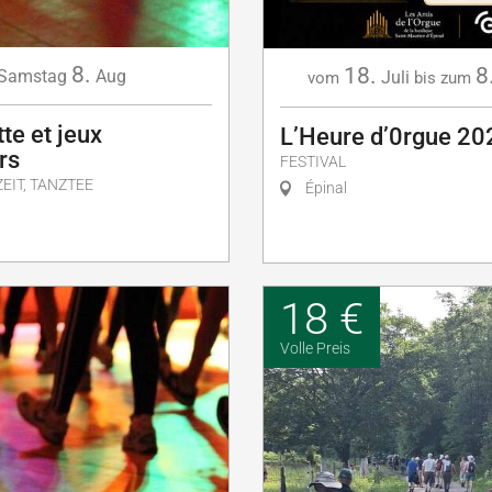
8.
18.
8
Samstag
Aug
Juli
vom
bis zum
te et jeux
L’Heure d’0rgue 20
rs
FESTIVAL
EIT, TANZTEE
Épinal
18 €
Volle Preis