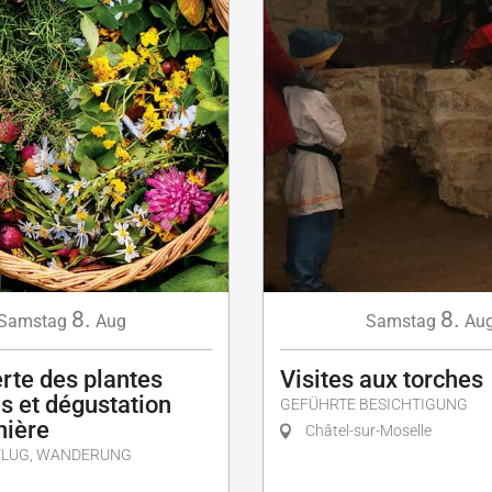
8.
8.
Samstag
Aug
Samstag
Au
rte des plantes
Visites aux torches
s et dégustation
GEFÜHRTE BESICHTIGUNG
nière
Châtel-sur-Moselle
FLUG, WANDERUNG