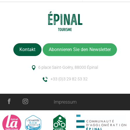
Kontakt
Abonnieren Sie den Newsletter
6 place Saint-Goëry, 88000 Épinal
+33 (0)3 29 82 53 32
Impressum