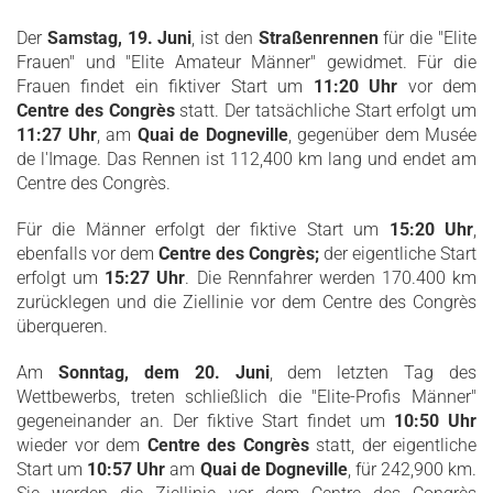
Der
Samstag, 19. Juni
, ist den
Straßenrennen
für die "Elite
Frauen" und "Elite Amateur Männer" gewidmet. Für die
Frauen findet ein fiktiver Start um
11:20 Uhr
vor dem
Centre des Congrès
statt. Der tatsächliche Start erfolgt um
11:27 Uhr
, am
Quai de Dogneville
, gegenüber dem Musée
de l'Image. Das Rennen ist 112,400 km lang und endet am
Centre des Congrès.
Für die Männer erfolgt der fiktive Start um
15:20 Uhr
,
ebenfalls vor dem
Centre des Congrès;
der eigentliche Start
erfolgt um
15:27 Uhr
. Die Rennfahrer werden 170.400 km
zurücklegen und die Ziellinie vor dem Centre des Congrès
überqueren.
Am
Sonntag, dem 20. Juni
, dem letzten Tag des
Wettbewerbs, treten schließlich die "Elite-Profis Männer"
gegeneinander an. Der fiktive Start findet um
10:50 Uhr
wieder vor dem
Centre des Congrès
statt, der eigentliche
Start um
10:57 Uhr
am
Quai de Dogneville
, für 242,900 km.