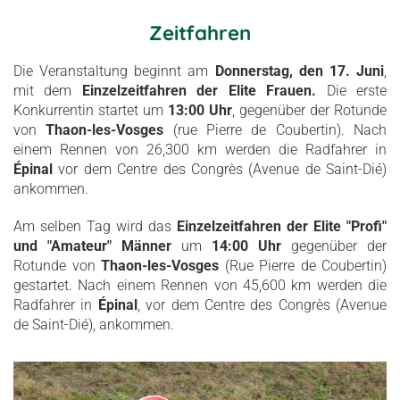
Zeitfahren
Die Veranstaltung beginnt am
Donnerstag, den 17. Juni
,
mit dem
Einzelzeitfahren der Elite Frauen.
Die erste
Konkurrentin startet um
13:00 Uhr
, gegenüber der Rotunde
von
Thaon-les-Vosges
(rue Pierre de Coubertin). Nach
einem Rennen von 26,300 km werden die Radfahrer in
Épinal
vor dem Centre des Congrès (Avenue de Saint-Dié)
ankommen.
Am selben Tag wird das
Einzelzeitfahren der Elite "Profi"
und "Amateur" Männer
um
14:00 Uhr
gegenüber der
Rotunde von
Thaon-les-Vosges
(Rue Pierre de Coubertin)
gestartet. Nach einem Rennen von 45,600 km werden die
Radfahrer in
Épinal
, vor dem Centre des Congrès (Avenue
de Saint-Dié), ankommen.