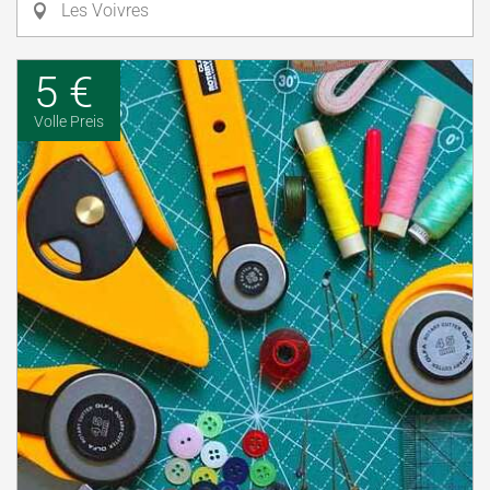
Les Voivres
5 €
Volle Preis