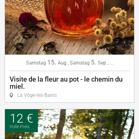
15.
5.
Samstag
Aug
,
Samstag
Sep
,
...
Visite de la fleur au pot - le chemin du
miel.
La Vôge-les-Bains
12 €
Volle Preis