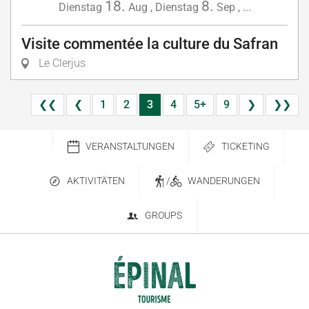
18.
8.
Dienstag
Aug
,
Dienstag
Sep
,
...
Visite commentée la culture du Safran
Le Clerjus
❮❮
❮
1
2
3
4
5+
9
❯
❯❯
VERANSTALTUNGEN
TICKETING
AKTIVITÄTEN
/
WANDERUNGEN
GROUPS