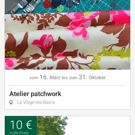
16.
31.
März
Oktober
vom
bis zum
Atelier patchwork
La Vôge-les-Bains
10 €
Volle Preis