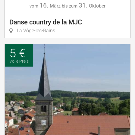
16.
31.
März
Oktober
vom
bis zum
Danse country de la MJC
La Vôge-les-Bains
5 €
Volle Preis