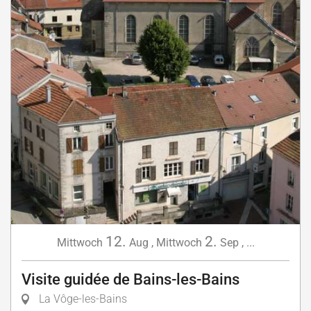
12.
2.
Mittwoch
Aug
,
Mittwoch
Sep
,
...
Visite guidée de Bains-les-Bains
La Vôge-les-Bains