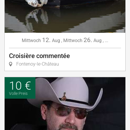
12.
26.
Mittwoch
Aug
,
Mittwoch
Aug
,
...
Croisière commentée
Fontenoy-le-Château
10 €
Volle Preis