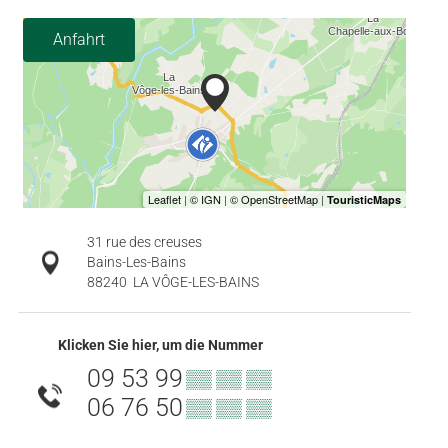
Anfahrt
31 rue des creuses
Bains-Les-Bains
88240
LA VÔGE-LES-BAINS
Klicken Sie hier, um die Nummer
09 53 99
▒▒ ▒▒ ▒▒
06 76 50
▒▒ ▒▒ ▒▒