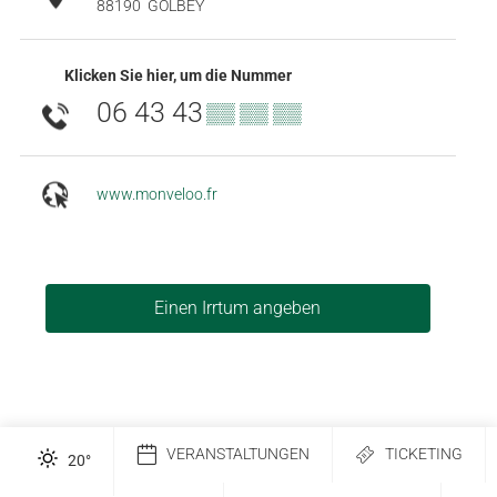
88190
GOLBEY
Klicken Sie hier, um die Nummer
06 43 43
▒▒ ▒▒ ▒▒
www.monveloo.fr
Einen Irrtum angeben
VERANSTALTUNGEN
TICKETING
20
°