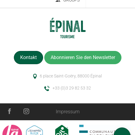
GROUPS
Kontakt
Abonnieren Sie den Newsletter
6 place Saint-Goëry, 88000 Épinal
+33 (0)3 29 82 53 32
Impressum
Öffnungen
Kommentare