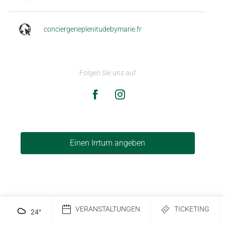
conciergerieplenitudebymarie.fr
Folgen Sie uns auf
Einen Irrtum angeben
VERANSTALTUNGEN
TICKETING
24
°