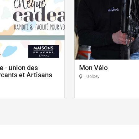
Mon Vélo
e - union des
ants et Artisans
Golbey