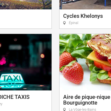
Cycles Khelonys
Épinal
DICHE TAXIS
Aire de pique-nique
Bourguignotte
ey
La Vôge-les-Bains