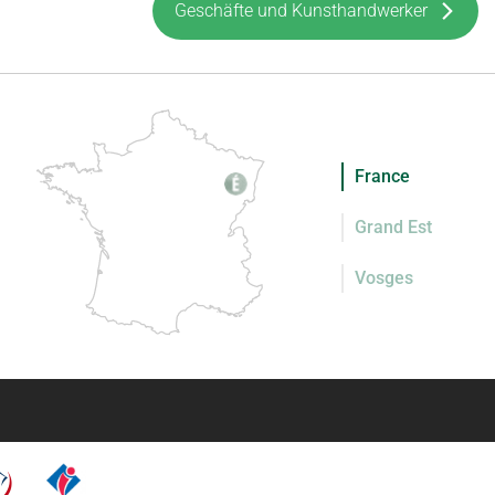
Geschäfte und Kunsthandwerker
France
Grand Est
Vosges