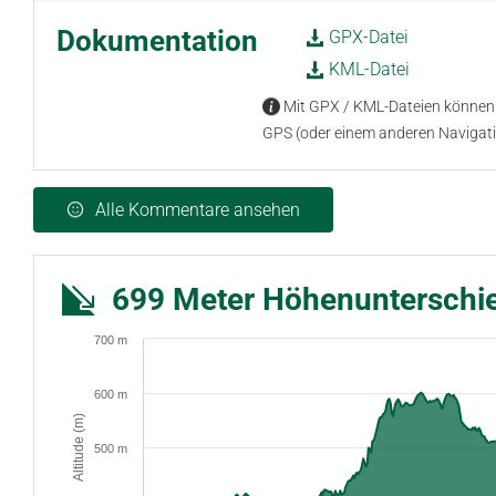
Dokumentation
GPX-Datei
KML-Datei
Mit GPX / KML-Dateien können 
GPS (oder einem anderen Navigat
Alle Kommentare ansehen
699 Meter Höhenunterschi
700 m
600 m
Altitude (m)
500 m