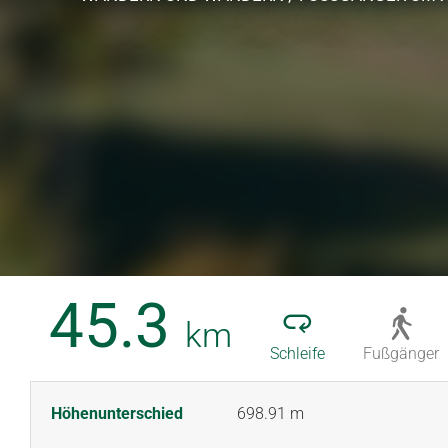
45.3
km
Schleife
Fußgänger
Höhenunterschied
698.91 m