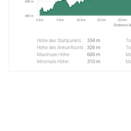
400 m
300 m
0 km
5 km
10 km
15 km
20 km
Distance (
Höhe des Startpunkts :
334 m
To
Höhe des Ankunftsorts :
326 m
To
Maximale Höhe :
600 m
Ma
Minimale Höhe :
310 m
Ma