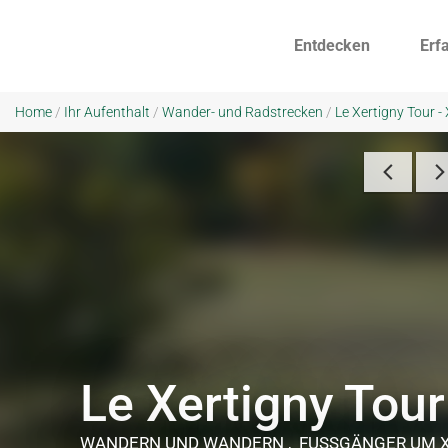
Entdecken
Erf
Home
/
Ihr Aufenthalt
/
Wander- und Radstrecken
/
Le Xertigny Tour -
Le Xertigny Tour
WANDERN UND WANDERN , FUSSGÄNGER
UM 