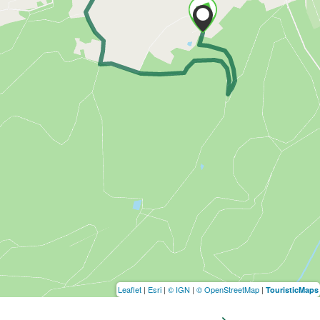
Leaflet
|
Esri
|
© IGN
|
© OpenStreetMap
|
TouristicMaps