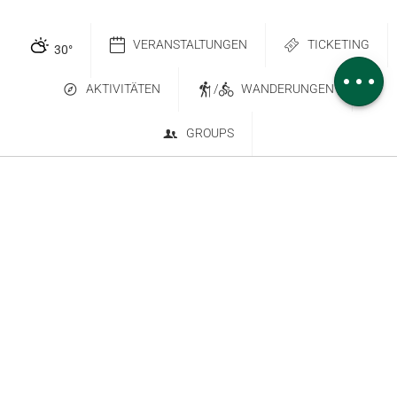
Herunterladen
Höhenunterschied
VERANSTALTUNGEN
TICKETING
30
°
Kommentare
AKTIVITÄTEN
/
WANDERUNGEN
GROUPS
Kontakt
Abonnieren Sie den Newsletter
6 place Saint-Goëry, 88000 Épinal
+33 (0)3 29 82 53 32