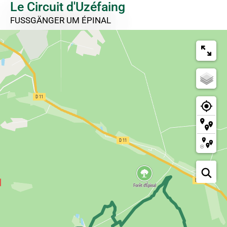
Le Circuit d'Uzéfaing
FUSSGÄNGER
UM ÉPINAL