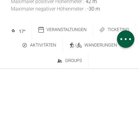
Maximaler positiver Höhenmeter :
42 m
Maximaler negativer Höhenmeter :
-30 m
Herunterladen
Höhenunterschied
VERANSTALTUNGEN
TICKETING
17
°
Kommentare
AKTIVITÄTEN
/
WANDERUNGEN
GROUPS
Kontakt
Abonnieren Sie den Newsletter
6 place Saint-Goëry, 88000 Épinal