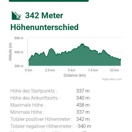
342 Meter
Höhenunterschied
500 m
Altitude (m)
400 m
300 m
0 km
2.5 km
5 km
7.5 km
10 km
Distance (km)
Highcharts.com
Höhe des Startpunkts :
337 m
Höhe des Ankunftsorts :
340 m
Maximale Höhe :
458 m
Minimale Höhe :
337 m
Totaler positiver Höhenmeter :
342 m
Totaler negativer Höhenmeter :
-340 m