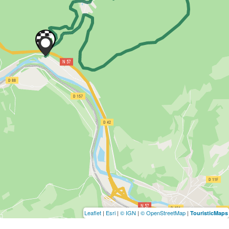
Leaflet
|
Esri
|
© IGN
|
© OpenStreetMap
|
TouristicMaps