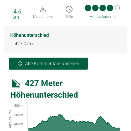
14.6
km
Moutainbike
1Uhr
Herausfordernd
Höhenunterschied
427.07 m
Alle Kommentare ansehen
427 Meter
Höhenunterschied
600 m
Altitude (m)
500 m
400 m