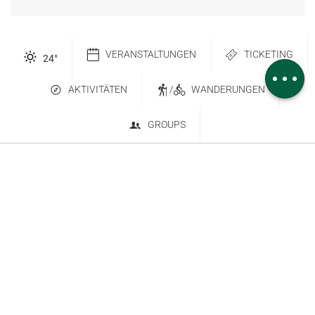
Höhenunterschied
Service
VERANSTALTUNGEN
TICKETING
24
°
Kommentare
AKTIVITÄTEN
/
WANDERUNGEN
GROUPS
Kontakt
Abonnieren Sie den Newsletter
6 place Saint-Goëry, 88000 Épinal