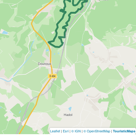
Leaflet
|
Esri
|
© IGN
|
© OpenStreetMap
|
TouristicMaps