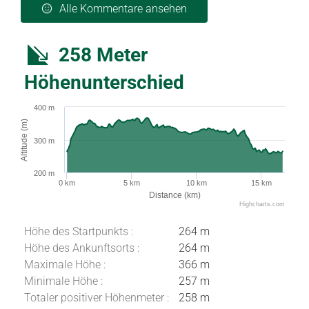
Alle Kommentare ansehen
258 Meter
Höhenunterschied
400 m
Altitude (m)
300 m
200 m
0 km
5 km
10 km
15 km
Distance (km)
Highcharts.com
Höhe des Startpunkts :
264 m
Höhe des Ankunftsorts :
264 m
Maximale Höhe :
366 m
Minimale Höhe :
257 m
Totaler positiver Höhenmeter :
258 m