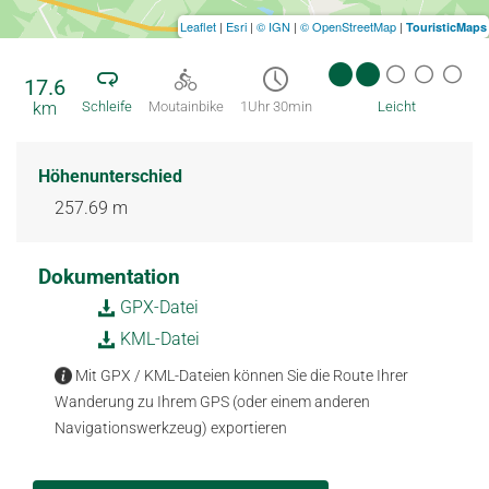
Leaflet
|
Esri
|
© IGN
|
© OpenStreetMap
|
TouristicMaps
17.6
km
Schleife
Moutainbike
1Uhr 30min
Leicht
Höhenunterschied
257.69 m
Dokumentation
GPX-Datei
KML-Datei
Mit GPX / KML-Dateien können Sie die Route Ihrer
Wanderung zu Ihrem GPS (oder einem anderen
Navigationswerkzeug) exportieren