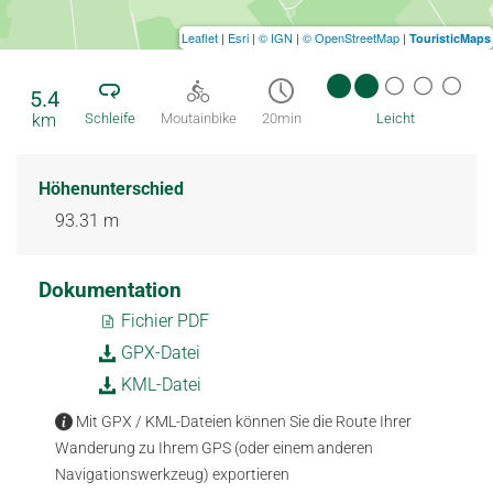
Leaflet
|
Esri
|
© IGN
|
© OpenStreetMap
|
TouristicMaps
5.4
km
Schleife
Moutainbike
20min
Leicht
Höhenunterschied
93.31 m
Dokumentation
Fichier PDF
GPX-Datei
KML-Datei
Mit GPX / KML-Dateien können Sie die Route Ihrer
Wanderung zu Ihrem GPS (oder einem anderen
Navigationswerkzeug) exportieren