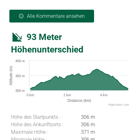
Alle Kommentare ansehen
93 Meter
Höhenunterschied
400 m
Altitude (m)
350 m
300 m
0 km
2 km
4 km
Distance (km)
Highcharts.com
Höhe des Startpunkts :
306 m
Höhe des Ankunftsorts :
306 m
Maximale Höhe :
371 m
Minimale Höhe :
306 m