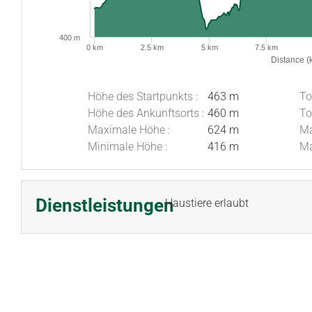
400 m
0 km
2.5 km
5 km
7.5 km
Distance (
Höhe des Startpunkts :
463 m
To
Höhe des Ankunftsorts :
460 m
To
Maximale Höhe :
624 m
Ma
Minimale Höhe :
416 m
Ma
Dienstleistungen
Haustiere erlaubt