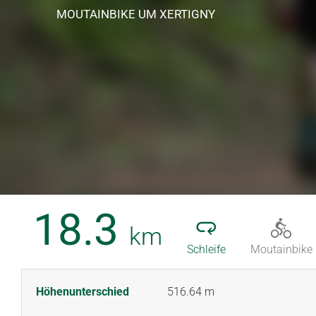
MOUTAINBIKE
UM XERTIGNY
18.3
km
Schleife
Moutainbike
Höhenunterschied
516.64 m