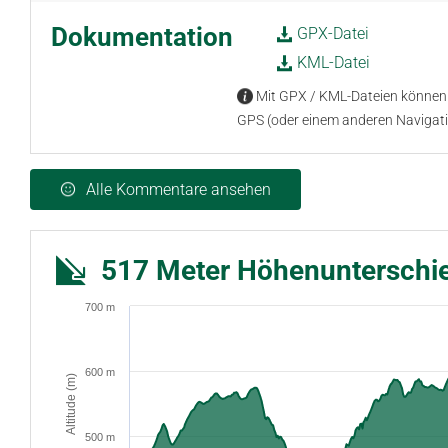
Dokumentation
GPX-Datei
KML-Datei
Mit GPX / KML-Dateien können 
GPS (oder einem anderen Navigat
Alle Kommentare ansehen
517 Meter Höhenunterschi
700 m
600 m
Altitude (m)
500 m