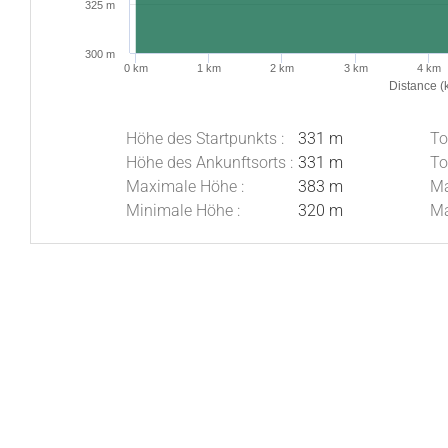
325 m
300 m
0 km
1 km
2 km
3 km
4 km
Distance (
Höhe des Startpunkts :
331 m
To
Höhe des Ankunftsorts :
331 m
To
Maximale Höhe :
383 m
Ma
Minimale Höhe :
320 m
Ma