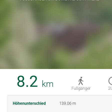
8.2
km
Fußgänger
2
Höhenunterschied
139.06 m