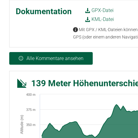
Dokumentation
GPX-Datei
KML-Datei
Mit GPX / KML-Dateien können 
GPS (oder einem anderen Navigat
Alle Kommentare ansehen
139 Meter Höhenunterschi
400 m
375 m
Altitude (m)
350 m