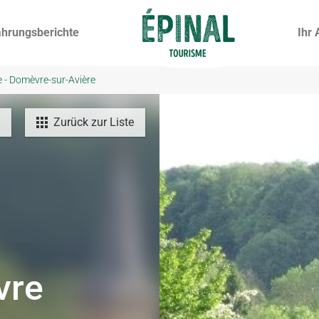
ahrungsberichte
Ihr 
e - Domèvre-sur-Avière
Zurück zur Liste
vre