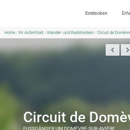
Entdecken
Erf
Home
/
Ihr Aufenthalt
/
Wander- und Radstrecken
/
Circuit de Domèvr
Circuit de Domè
FUSSGÄNGER
UM DOMÈVRE-SUR-AVIÈRE