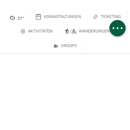
Herunterladen
Höhenunterschied
VERANSTALTUNGEN
TICKETING
21
°
Kommentare
AKTIVITÄTEN
/
WANDERUNGEN
GROUPS
Kontakt
Abonnieren Sie den Newsletter
6 place Saint-Goëry, 88000 Épinal