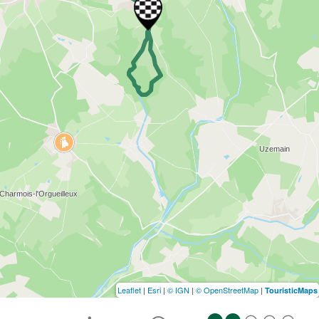
Leaflet
|
Esri
|
© IGN
|
© OpenStreetMap
|
TouristicMaps