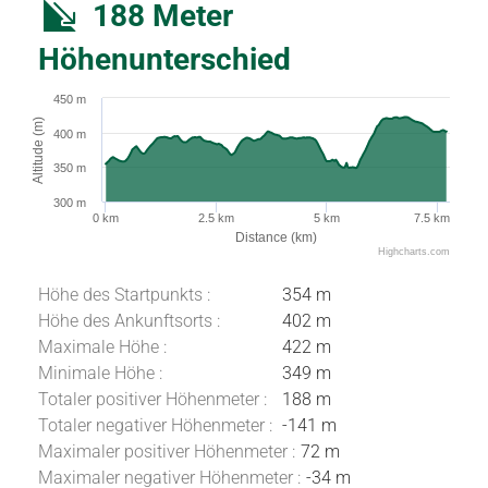
188 Meter
Höhenunterschied
450 m
Altitude (m)
400 m
350 m
300 m
0 km
2.5 km
5 km
7.5 km
Distance (km)
Highcharts.com
Höhe des Startpunkts :
354 m
Höhe des Ankunftsorts :
402 m
Maximale Höhe :
422 m
Minimale Höhe :
349 m
Totaler positiver Höhenmeter :
188 m
Totaler negativer Höhenmeter :
-141 m
Maximaler positiver Höhenmeter :
72 m
Maximaler negativer Höhenmeter :
-34 m