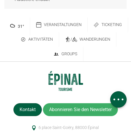
VERANSTALTUNGEN
TICKETING
31
°
AKTIVITÄTEN
/
WANDERUNGEN
GROUPS
Service
Kommentare
Kontakt
Abonnieren Sie den Newsletter
6 place Saint-Goëry, 88000 Épinal