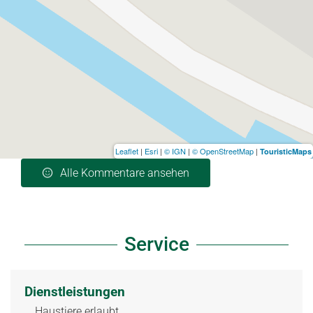
Leaflet
|
Esri
|
© IGN
|
© OpenStreetMap
|
TouristicMaps
Alle Kommentare ansehen
Service
Dienstleistungen
Haustiere erlaubt