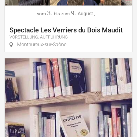
3.
9.
August
,
...
vom
bis zum
Spectacle Les Verriers du Bois Maudit
VORSTELLUNG, AUFFÜHRUNG
Monthureux-sur-Saône