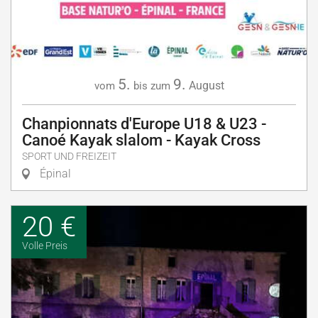
5.
9.
August
vom
bis zum
Chanpionnats d'Europe U18 & U23 -
Canoé Kayak slalom - Kayak Cross
SPORT UND FREIZEIT
Épinal
20 €
Volle Preis