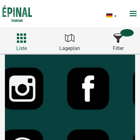
389
Liste
Lageplan
Filter