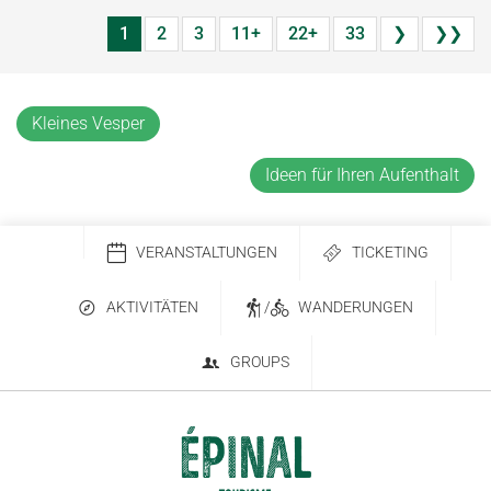
1
2
3
11+
22+
33
❯
❯❯
Kleines Vesper
Ideen für Ihren Aufenthalt
VERANSTALTUNGEN
TICKETING
AKTIVITÄTEN
/
WANDERUNGEN
GROUPS