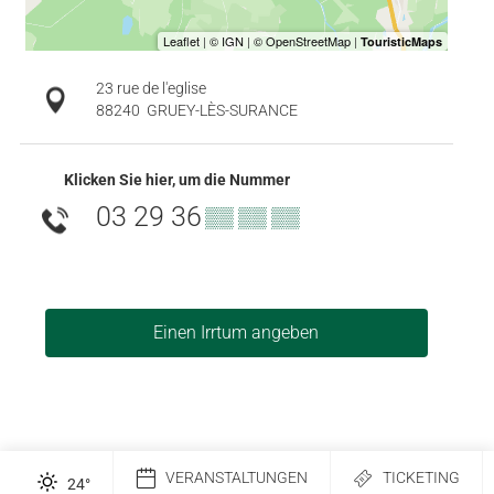
23 rue de l'eglise
88240
GRUEY-LÈS-SURANCE
Klicken Sie hier, um die Nummer
03 29 36
▒▒ ▒▒ ▒▒
Einen Irrtum angeben
VERANSTALTUNGEN
TICKETING
24
°