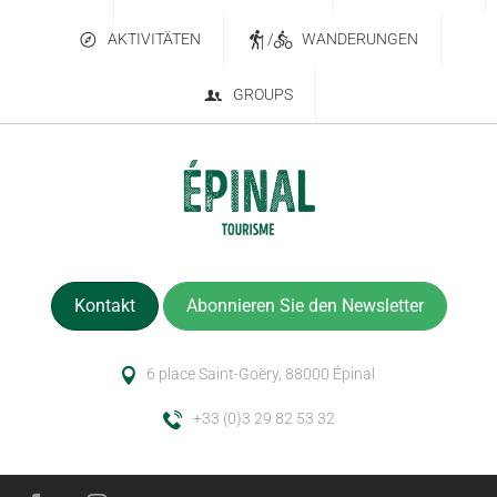
AKTIVITÄTEN
/
WANDERUNGEN
GROUPS
Kontakt
Abonnieren Sie den Newsletter
6 place Saint-Goëry, 88000 Épinal
+33 (0)3 29 82 53 32
Service