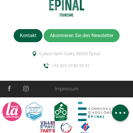
Kontakt
Abonnieren Sie den Newsletter
6 place Saint-Goëry, 88000 Épinal
+33 (0)3 29 82 53 32
Impressum
Service
Zeitplan
Kommentare