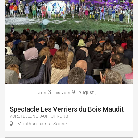
3.
9.
August
,
...
vom
bis zum
Spectacle Les Verriers du Bois Maudit
VORSTELLUNG, AUFFÜHRUNG
Monthureux-sur-Saône