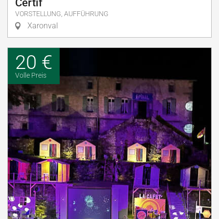
Certif
VORSTELLUNG, AUFFÜHRUNG
Xaronval
20 €
Volle Preis