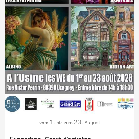
1.
23.
August
vom
bis zum