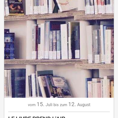
15.
12.
Juli
August
vom
bis zum