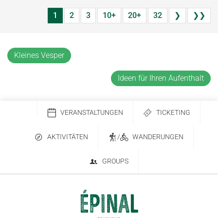
1
2
3
10+
20+
32
❯
❯❯
Kleines Vesper
Ideen für Ihren Aufenthalt
VERANSTALTUNGEN
TICKETING
AKTIVITÄTEN
/
WANDERUNGEN
GROUPS