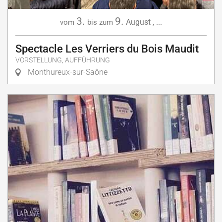
3.
9.
August
,
...
vom
bis zum
Spectacle Les Verriers du Bois Maudit
VORSTELLUNG, AUFFÜHRUNG
Monthureux-sur-Saône