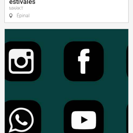
estivales
MARKT
Épinal