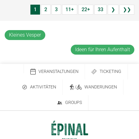
1
2
3
11+
22+
33
❯
❯❯
Kleines Vesper
Ideen für Ihren Aufenthalt
VERANSTALTUNGEN
TICKETING
AKTIVITÄTEN
/
WANDERUNGEN
GROUPS