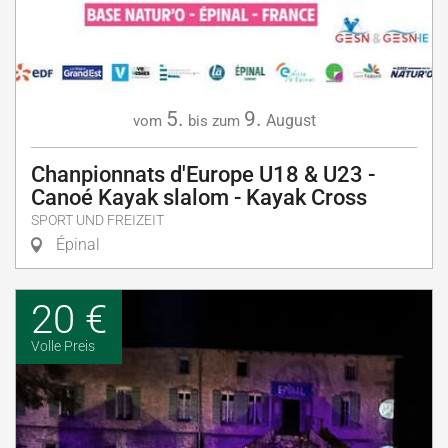
5.
9.
August
vom
bis zum
Chanpionnats d'Europe U18 & U23 -
Canoé Kayak slalom - Kayak Cross
SPORT UND FREIZEIT
Épinal
20 €
Volle Preis