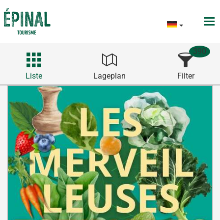
390
Liste
Lageplan
Filter