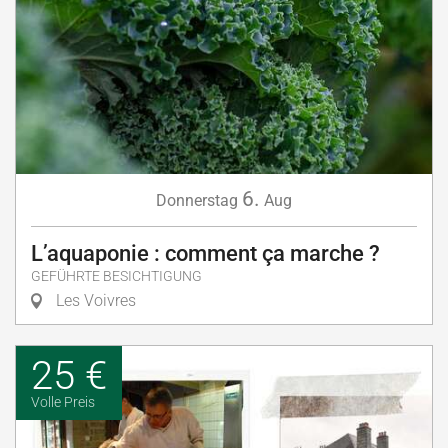
6.
Donnerstag
Aug
L’aquaponie : comment ça marche ?
GEFÜHRTE BESICHTIGUNG
Les Voivres
25 €
Volle Preis