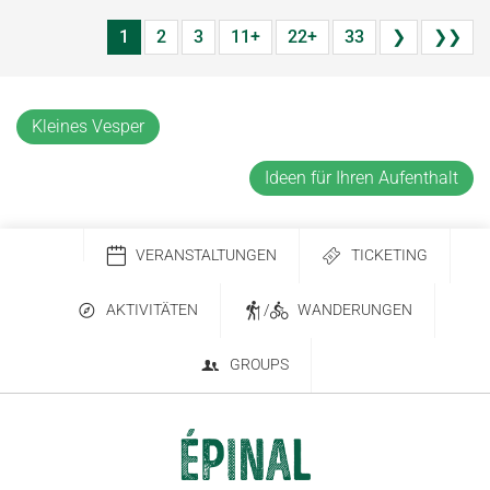
1
2
3
11+
22+
33
❯
❯❯
Kleines Vesper
Ideen für Ihren Aufenthalt
VERANSTALTUNGEN
TICKETING
AKTIVITÄTEN
/
WANDERUNGEN
GROUPS