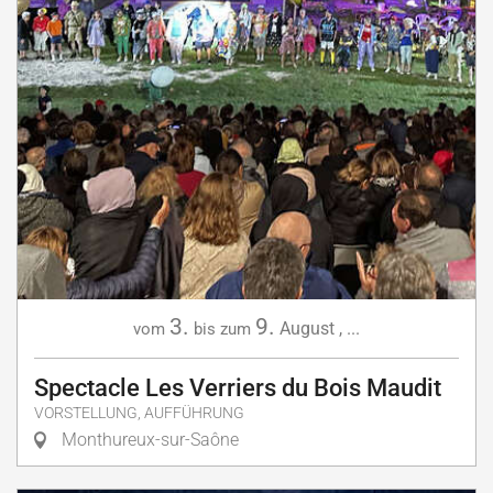
3.
9.
August
,
...
vom
bis zum
Spectacle Les Verriers du Bois Maudit
VORSTELLUNG, AUFFÜHRUNG
Monthureux-sur-Saône