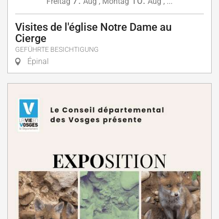
7.
10.
Freitag
Aug
,
Montag
Aug
,
...
Visites de l'église Notre Dame au
Cierge
GEFÜHRTE BESICHTIGUNG
Épinal