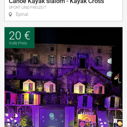
Canoé Kayak slalom - Kayak Cross
SPORT UND FREIZEIT
Épinal
20 €
Volle Preis