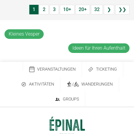
1
2
3
10+
20+
32
❯
❯❯
Kleines Vesper
Ideen für Ihren Aufenthalt
VERANSTALTUNGEN
TICKETING
AKTIVITÄTEN
/
WANDERUNGEN
GROUPS