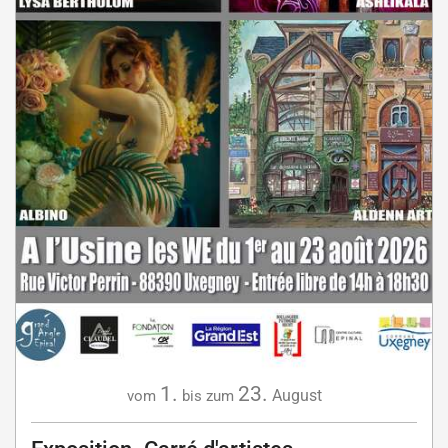
1.
23.
August
vom
bis zum