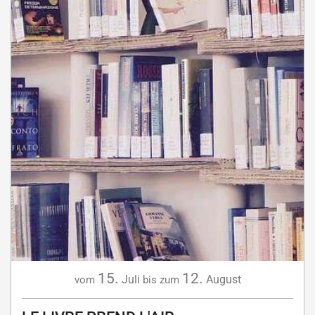
15.
12.
Juli
August
vom
bis zum