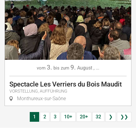
3.
9.
August
,
...
vom
bis zum
Spectacle Les Verriers du Bois Maudit
VORSTELLUNG, AUFFÜHRUNG
Monthureux-sur-Saône
1
2
3
10+
20+
32
❯
❯❯