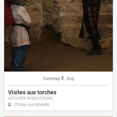
8.
Samstag
Aug
Visites aux torches
GEFÜHRTE BESICHTIGUNG
Châtel-sur-Moselle