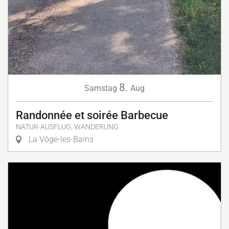
8.
Samstag
Aug
Randonnée et soirée Barbecue
NATUR-AUSFLUG, WANDERUNG
La Vôge-les-Bains