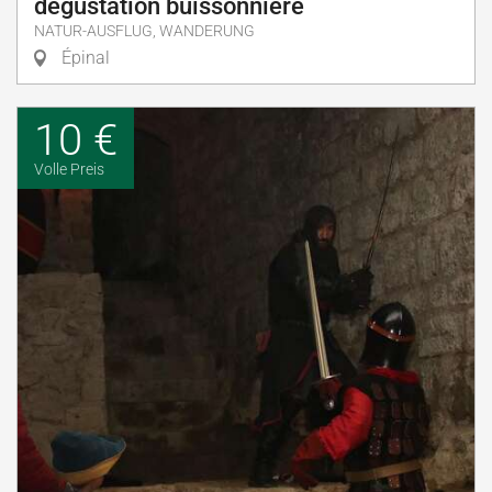
dégustation buissonnière
NATUR-AUSFLUG, WANDERUNG
Épinal
10 €
Volle Preis