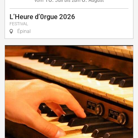
Juli
August
vom
bis zum
L’Heure d’0rgue 2026
FESTIVAL
Épinal