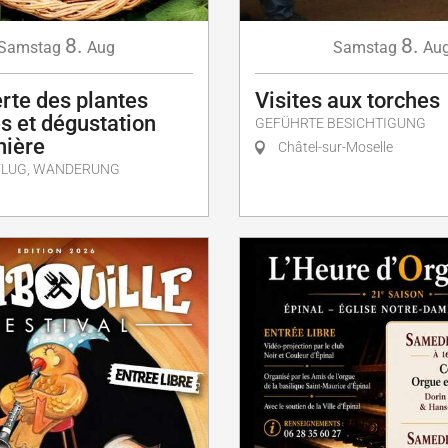
8.
8.
Samstag
Aug
Samstag
Au
rte des plantes
Visites aux torches
s et dégustation
GEFÜHRTE BESICHTIGUNG
nière
Châtel-sur-Moselle
FLUG, WANDERUNG