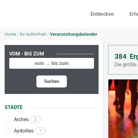
Entdecken
Erf
Home
/
Ihr Aufenthalt
/
Veranstaltungskalender
VOM - BIS ZUM
384
Er
Die größte
Suchen
STÄDTE
Arches
2
Aydoilles
1