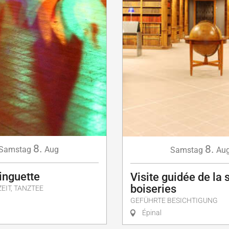
8.
8.
Samstag
Aug
Samstag
Au
inguette
Visite guidée de la 
boiseries
EIT, TANZTEE
GEFÜHRTE BESICHTIGUNG
Épinal