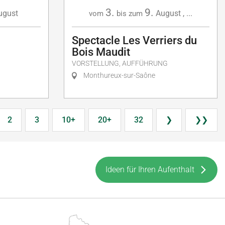
3.
9.
August
,
...
ugust
vom
bis zum
Spectacle Les Verriers du
Bois Maudit
VORSTELLUNG, AUFFÜHRUNG
Monthureux-sur-Saône
2
3
10+
20+
32
❯
❯❯
Ideen für Ihren Aufenthalt