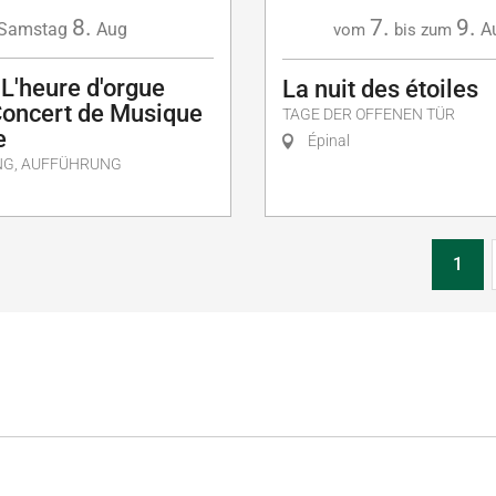
8.
7.
9.
Samstag
Aug
A
vom
bis zum
 L'heure d'orgue
La nuit des étoiles
Concert de Musique
TAGE DER OFFENEN TÜR
e
Épinal
NG, AUFFÜHRUNG
1