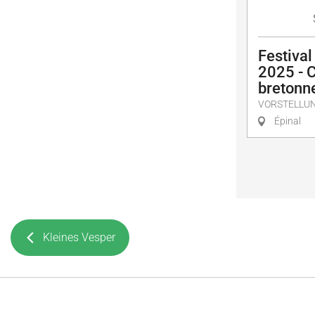
Festival
2025 - 
bretonn
VORSTELLU
Épinal
Kleines Vesper