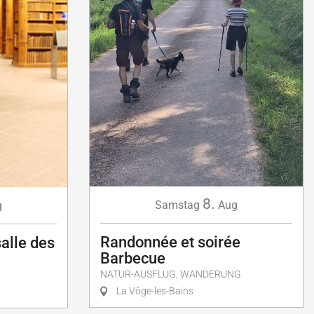
8.
Samstag
Aug
g
Randonnée et soirée
salle des
Barbecue
NATUR-AUSFLUG, WANDERUNG
La Vôge-les-Bains