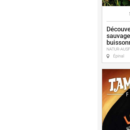
Découve
sauvage
buisson
NATUR-AUS
Épinal