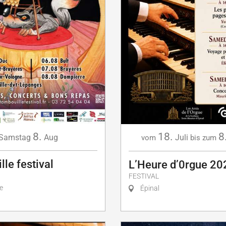
8.
18.
8
Samstag
Aug
Juli
vom
bis zum
le festival
L’Heure d’0rgue 20
FESTIVAL
e
Épinal