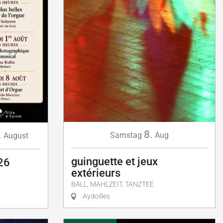
8.
.
Samstag
Aug
August
guinguette et jeux
26
extérieurs
BALL, MAHLZEIT, TANZTEE
Aydoilles