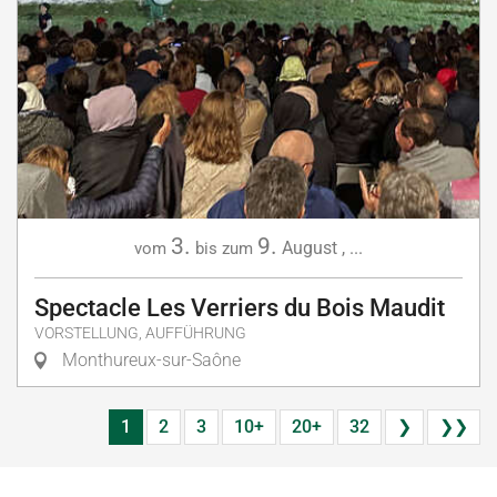
3.
9.
August
,
...
vom
bis zum
Spectacle Les Verriers du Bois Maudit
VORSTELLUNG, AUFFÜHRUNG
Monthureux-sur-Saône
1
2
3
10+
20+
32
❯
❯❯