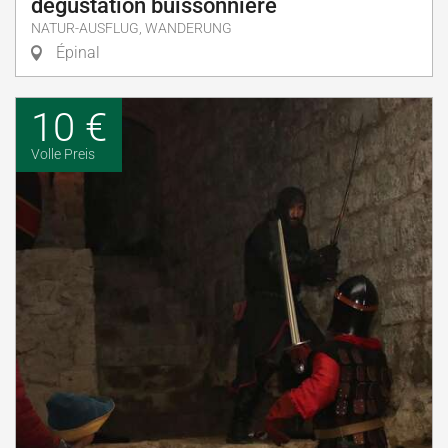
dégustation buissonnière
NATUR-AUSFLUG, WANDERUNG
Épinal
10 €
Volle Preis