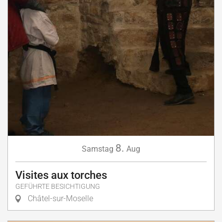
8.
Samstag
Aug
Visites aux torches
GEFÜHRTE BESICHTIGUNG
Châtel-sur-Moselle