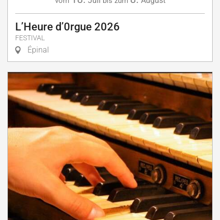
Juli
August
vom
bis zum
L’Heure d’0rgue 2026
FESTIVAL
Épinal