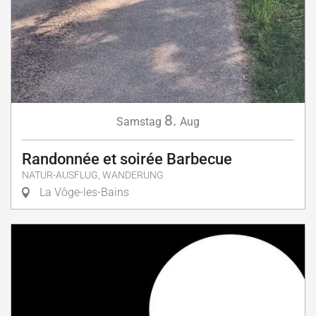
8.
Samstag
Aug
Randonnée et soirée Barbecue
NATUR-AUSFLUG, WANDERUNG
La Vôge-les-Bains