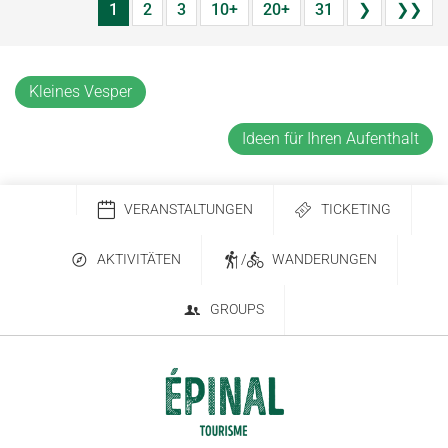
1
2
3
10+
20+
31
❯
❯❯
Kleines Vesper
Ideen für Ihren Aufenthalt
VERANSTALTUNGEN
TICKETING
AKTIVITÄTEN
/
WANDERUNGEN
GROUPS