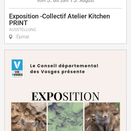
3.
15.
August
vom
bis zum
Exposition -Collectif Atelier Kitchen
PRINT
AUSSTELLUNG
Épinal