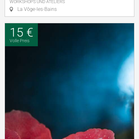
WORKSHOPS UND ATELIERS
La Vôge-les-Bains
15 €
Volle Preis