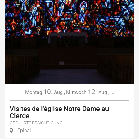
10.
12.
Montag
Aug
,
Mittwoch
Aug
,
...
Visites de l'église Notre Dame au
Cierge
GEFÜHRTE BESICHTIGUNG
Épinal