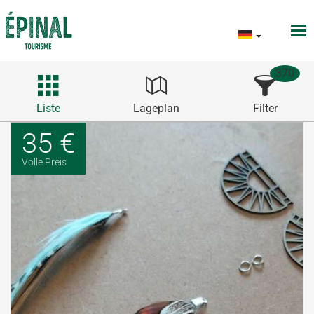
370
Liste
Lageplan
Filter
35 €
Volle Preis