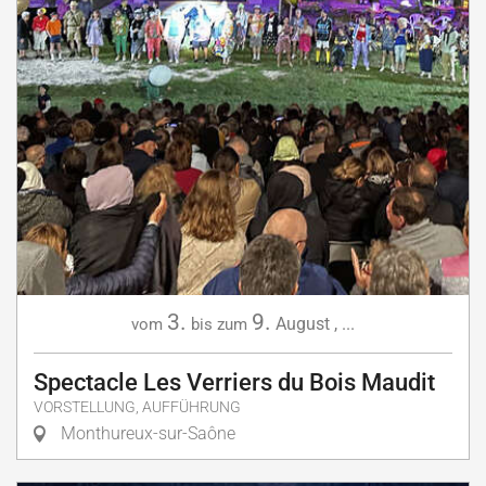
3.
9.
August
,
...
vom
bis zum
Spectacle Les Verriers du Bois Maudit
VORSTELLUNG, AUFFÜHRUNG
Monthureux-sur-Saône