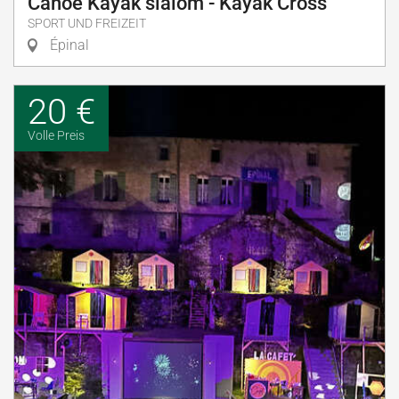
Canoé Kayak slalom - Kayak Cross
SPORT UND FREIZEIT
Épinal
20 €
Volle Preis