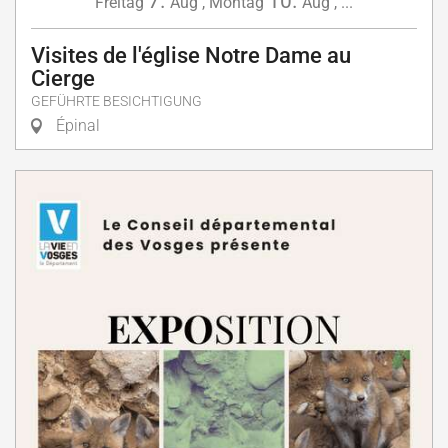
7.
10.
Freitag
Aug
,
Montag
Aug
,
...
Visites de l'église Notre Dame au
Cierge
GEFÜHRTE BESICHTIGUNG
Épinal