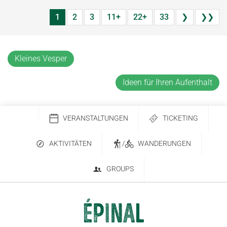
1
2
3
11+
22+
33
❯
❯❯
Kleines Vesper
Ideen für Ihren Aufenthalt
VERANSTALTUNGEN
TICKETING
AKTIVITÄTEN
/
WANDERUNGEN
GROUPS