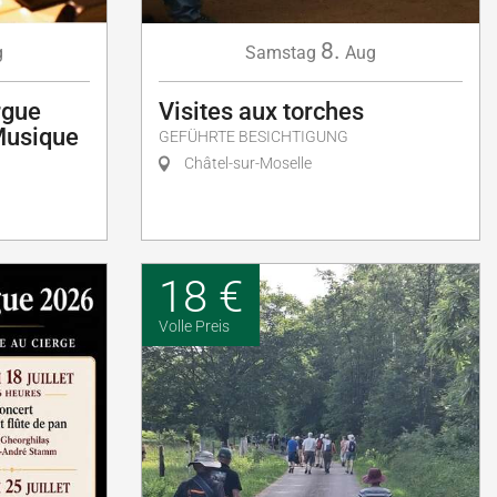
8.
Samstag
Aug
g
Visites aux torches
rgue
Musique
GEFÜHRTE BESICHTIGUNG
Châtel-sur-Moselle
18 €
Volle Preis