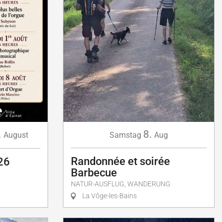
.
8.
August
Samstag
Aug
Randonnée et soirée
26
Barbecue
NATUR-AUSFLUG, WANDERUNG
La Vôge-les-Bains