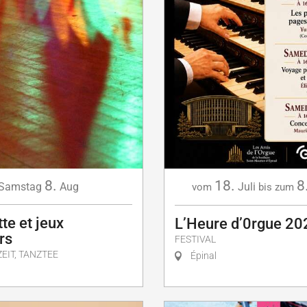
8.
18.
8
Samstag
Aug
Juli
vom
bis zum
te et jeux
L’Heure d’0rgue 20
rs
FESTIVAL
EIT, TANZTEE
Épinal