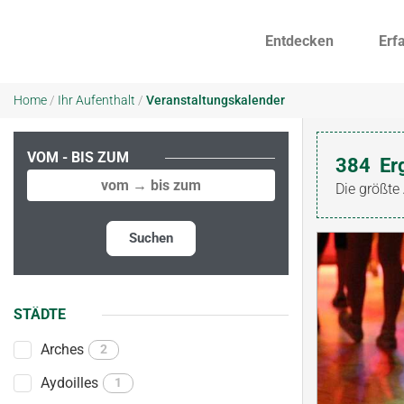
Entdecken
Erf
Home
/
Ihr Aufenthalt
/
Veranstaltungskalender
VOM - BIS ZUM
384
Er
Die größte
Suchen
STÄDTE
Arches
2
Aydoilles
1