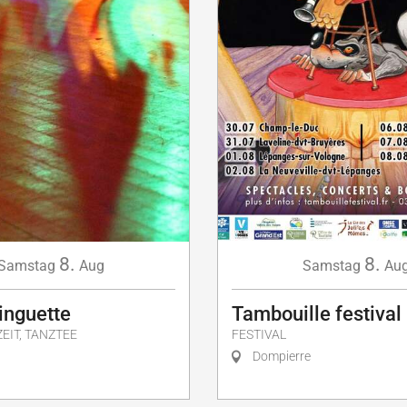
8.
8.
Samstag
Aug
Samstag
Au
inguette
Tambouille festival
EIT, TANZTEE
FESTIVAL
Dompierre