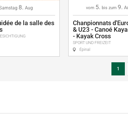
5.
9.
8.
A
Samstag
Aug
vom
bis zum
uidée de la salle des
Chanpionnats d'Eur
s
& U23 - Canoé Kaya
- Kayak Cross
BESICHTIGUNG
SPORT UND FREIZEIT
Épinal
1