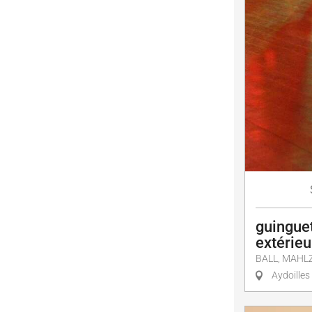
guinguet
extérieu
BALL, MAHLZ
Aydoilles