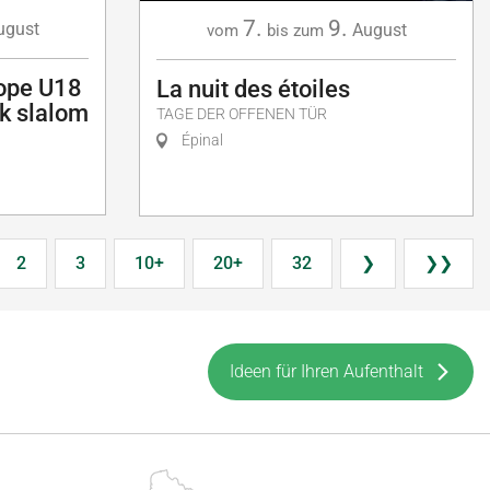
7.
9.
ugust
August
vom
bis zum
ope U18
La nuit des étoiles
k slalom
TAGE DER OFFENEN TÜR
Épinal
2
3
10+
20+
32
❯
❯❯
Ideen für Ihren Aufenthalt