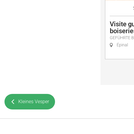
Visite g
boiserie
GEFÜHRTE 
Épinal
Kleines Vesper