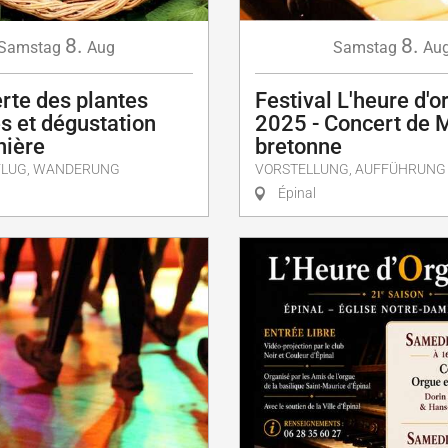
8.
8.
Samstag
Aug
Samstag
Au
rte des plantes
Festival L'heure d'o
s et dégustation
2025 - Concert de 
nière
bretonne
FLUG, WANDERUNG
VORSTELLUNG, AUFFÜHRUNG
Épinal