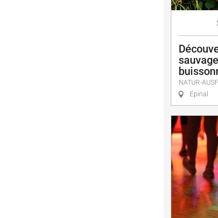
Découve
sauvage
buisson
NATUR-AUS
Épinal