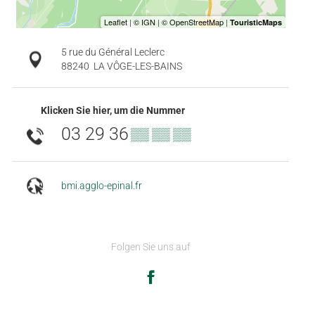
5 rue du Général Leclerc
88240
LA VÔGE-LES-BAINS
Klicken Sie hier, um die Nummer
03 29 36
▒▒ ▒▒ ▒▒
bmi.agglo-epinal.fr
Folgen Sie uns auf