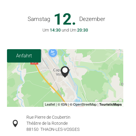
12.
Samstag
Dezember
Um
14:30
und Um
20:30
Anfahrt
Rue Pierre de Coubertin
Théâtre de la Rotonde
88150
THAON-LES-VOSGES