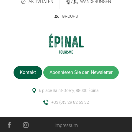
AKTIVITÄTEN
/
WANDERUNGEN
GROUPS
Kontakt
Abonnieren Sie den Newsletter
6 place Saint-Goëry, 88000 Épinal
+33 (0)3 29 82 53 32
Impressum
Service