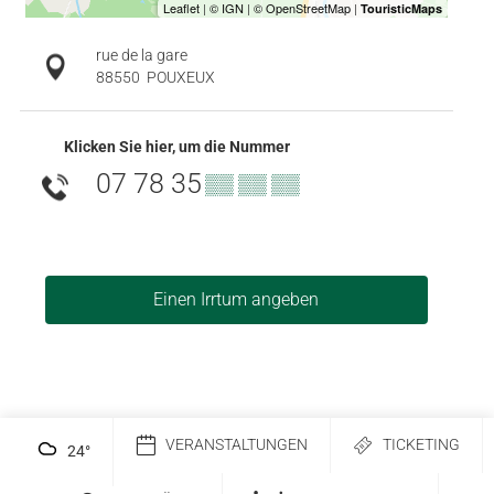
rue de la gare
88550
POUXEUX
Klicken Sie hier, um die Nummer
07 78 35
▒▒ ▒▒ ▒▒
Einen Irrtum angeben
VERANSTALTUNGEN
TICKETING
24
°