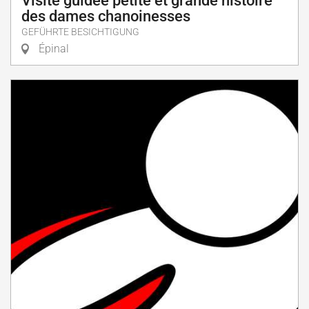
Visite guidée petite et grande histoire
des dames chanoinesses
GEFÜHRTE BESICHTIGUNG
Épinal