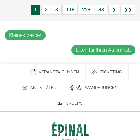
1
2
3
11+
22+
33
❯
❯❯
Kleines Vesper
Ideen für Ihren Aufenthalt
VERANSTALTUNGEN
TICKETING
AKTIVITÄTEN
/
WANDERUNGEN
GROUPS