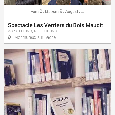
3.
9.
August
,
...
vom
bis zum
Spectacle Les Verriers du Bois Maudit
VORSTELLUNG, AUFFÜHRUNG
Monthureux-sur-Saône