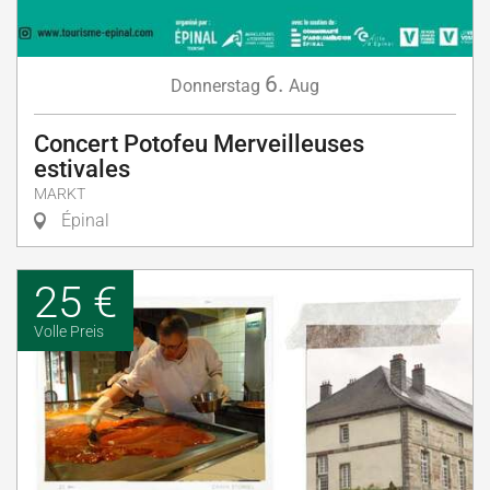
6.
Donnerstag
Aug
Concert Potofeu Merveilleuses
estivales
MARKT
Épinal
25 €
Volle Preis