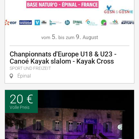
5.
9.
August
vom
bis zum
Chanpionnats d'Europe U18 & U23 -
Canoé Kayak slalom - Kayak Cross
SPORT UND FREIZEIT
Épinal
20 €
Volle Preis