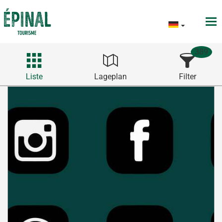
389
Liste
Lageplan
Filter