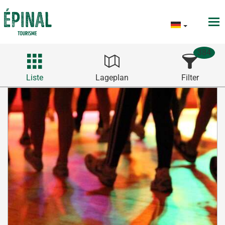
384
Liste
Lageplan
Filter