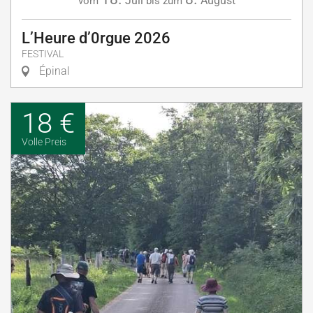
Juli
August
vom
bis zum
L’Heure d’0rgue 2026
FESTIVAL
Épinal
18 €
Volle Preis