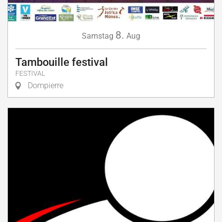
8.
Samstag
Aug
Tambouille festival
FESTIVAL
Dompierre