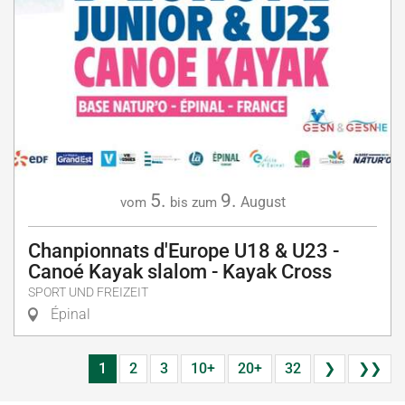
5.
9.
August
vom
bis zum
Chanpionnats d'Europe U18 & U23 -
Canoé Kayak slalom - Kayak Cross
SPORT UND FREIZEIT
Épinal
1
2
3
10+
20+
32
❯
❯❯