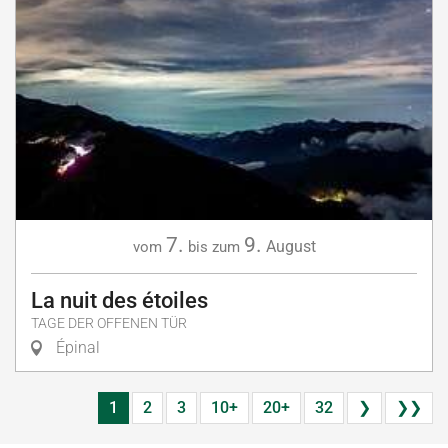
7.
9.
August
vom
bis zum
La nuit des étoiles
TAGE DER OFFENEN TÜR
Épinal
1
2
3
10+
20+
32
❯
❯❯