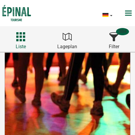
384
Liste
Lageplan
Filter