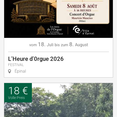
18.
8.
Juli
August
vom
bis zum
L’Heure d’0rgue 2026
FESTIVAL
Épinal
18 €
Volle Preis