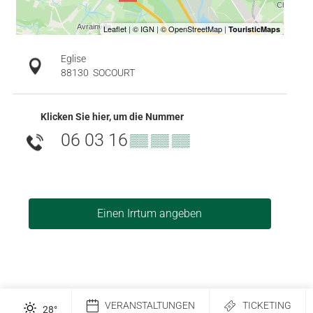
Eglise
88130
SOCOURT
Klicken Sie hier, um die Nummer
06 03 16
▒▒ ▒▒ ▒▒
Einen Irrtum angeben
VERANSTALTUNGEN
TICKETING
28
°