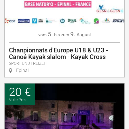
5.
9.
August
vom
bis zum
Chanpionnats d'Europe U18 & U23 -
Canoé Kayak slalom - Kayak Cross
SPORT UND FREIZEIT
Épinal
20 €
Volle Preis