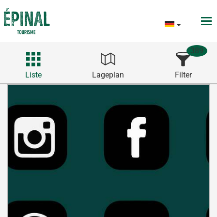
389
Liste
Lageplan
Filter