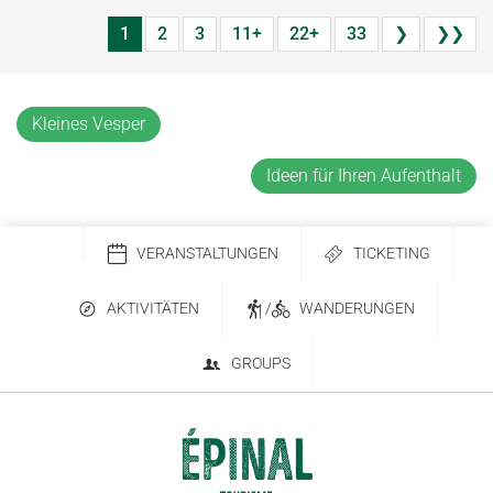
1
2
3
11+
22+
33
❯
❯❯
Kleines Vesper
Ideen für Ihren Aufenthalt
VERANSTALTUNGEN
TICKETING
AKTIVITÄTEN
/
WANDERUNGEN
GROUPS