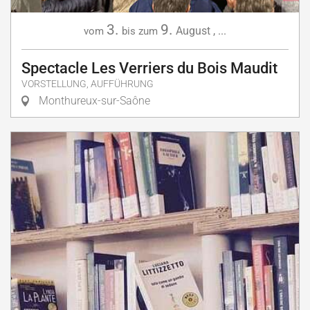
3.
9.
August
,
...
vom
bis zum
Spectacle Les Verriers du Bois Maudit
VORSTELLUNG, AUFFÜHRUNG
Monthureux-sur-Saône