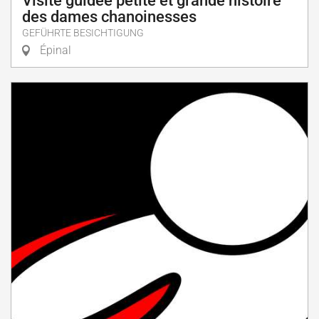
Visite guidée petite et grande histoire
des dames chanoinesses
GEFÜHRTE BESICHTIGUNG
Épinal