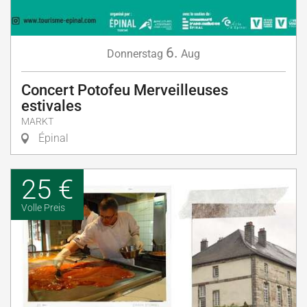
6.
Donnerstag
Aug
Concert Potofeu Merveilleuses
estivales
MARKT
Épinal
25 €
Volle Preis