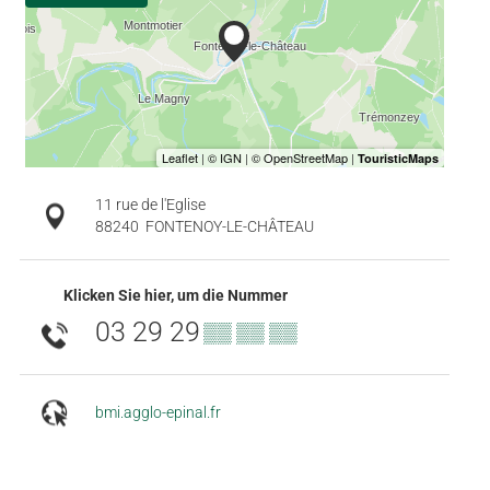
11 rue de l'Eglise
88240
FONTENOY-LE-CHÂTEAU
Klicken Sie hier, um die Nummer
03 29 29
▒▒ ▒▒ ▒▒
bmi.agglo-epinal.fr