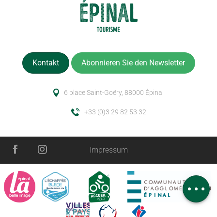
Kontakt
Abonnieren Sie den Newsletter
6 place Saint-Goëry, 88000 Épinal
+33 (0)3 29 82 53 32
Impressum
Service
Zeitplan
Kommentare